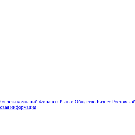
Новости компаний
Финансы
Рынки
Общество
Бизнес Ростовской
овая информация