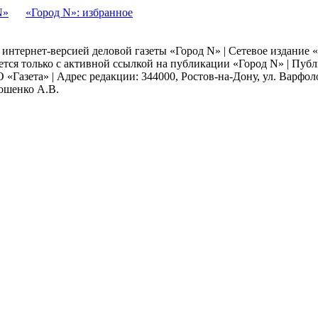
N»
«Город N»: избранное
я интернет-версией деловой газеты «Город N» | Сетевое издание
ается только с активной ссылкой на публикации «Город N» | Пу
 «Газета» | Адрес редакции: 344000, Ростов-на-Дону, ул. Варфолом
мошенко А.В.