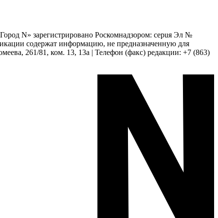
 «Город N» зарегистрировано Роскомнадзором: серuя Эл №
бликации содержат информацию, не предназначенную для
еева, 261/81, ком. 13, 13а | Телефон (факс) редакции: +7 (863)