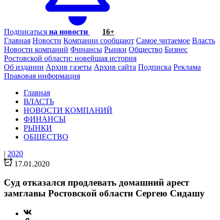
Подписаться
на новости
16+
Главная
Новости
Компании сообщают
Самое читаемое
Власть
Новости компаний
Финансы
Рынки
Общество
Бизнес
Ростовской области: новейшая история
Об издании
Архив газеты
Архив сайта
Подписка
Реклама
Правовая информация
Главная
ВЛАСТЬ
НОВОСТИ КОМПАНИЙ
ФИНАНСЫ
РЫНКИ
ОБЩЕСТВО
|
2020
17.01.2020
Суд отказался продлевать домашний арест
замглавы Ростовской области Сергею Сидашу