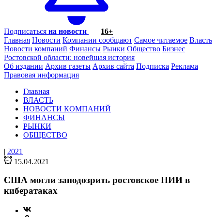
Подписаться
на новости
16+
Главная
Новости
Компании сообщают
Самое читаемое
Власть
Новости компаний
Финансы
Рынки
Общество
Бизнес
Ростовской области: новейшая история
Об издании
Архив газеты
Архив сайта
Подписка
Реклама
Правовая информация
Главная
ВЛАСТЬ
НОВОСТИ КОМПАНИЙ
ФИНАНСЫ
РЫНКИ
ОБЩЕСТВО
|
2021
15.04.2021
США могли заподозрить ростовское НИИ в
кибератаках