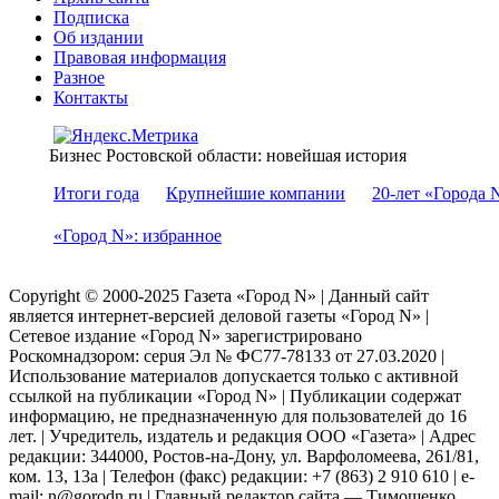
Подписка
Об издании
Правовая информация
Разное
Контакты
Бизнес Ростовской области: новейшая история
Итоги года
Крупнейшие компании
20-лет «Города 
«Город N»: избранное
Copyright © 2000-2025 Газета «Город N» | Данный сайт
является интернет-версией деловой газеты «Город N» |
Сетевое издание «Город N» зарегистрировано
Роскомнадзором: серuя Эл № ФС77-78133 от 27.03.2020 |
Использование материалов допускается только с активной
ссылкой на публикации «Город N» | Публикации содержат
информацию, не предназначенную для пользователей до 16
лет. | Учредитель, издатель и редакция ООО «Газета» | Адрес
редакции: 344000, Ростов-на-Дону, ул. Варфоломеева, 261/81,
ком. 13, 13а | Телефон (факс) редакции: +7 (863) 2 910 610 | e-
mail: n@gorodn.ru | Главный редактор сайта — Тимошенко