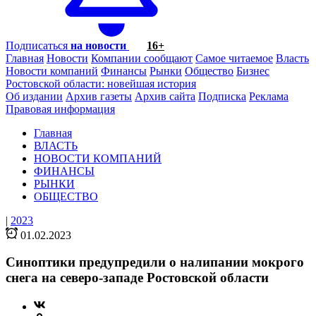
Подписаться
на новости
16+
Главная
Новости
Компании сообщают
Самое читаемое
Власть
Новости компаний
Финансы
Рынки
Общество
Бизнес
Ростовской области: новейшая история
Об издании
Архив газеты
Архив сайта
Подписка
Реклама
Правовая информация
Главная
ВЛАСТЬ
НОВОСТИ КОМПАНИЙ
ФИНАНСЫ
РЫНКИ
ОБЩЕСТВО
|
2023
01.02.2023
Синоптики предупредили о налипании мокрого
снега на северо-западе Ростовской области