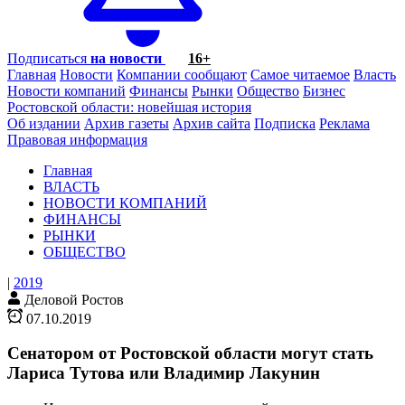
Подписаться
на новости
16+
Главная
Новости
Компании сообщают
Самое читаемое
Власть
Новости компаний
Финансы
Рынки
Общество
Бизнес
Ростовской области: новейшая история
Об издании
Архив газеты
Архив сайта
Подписка
Реклама
Правовая информация
Главная
ВЛАСТЬ
НОВОСТИ КОМПАНИЙ
ФИНАНСЫ
РЫНКИ
ОБЩЕСТВО
|
2019
Деловой Ростов
07.10.2019
Сенатором от Ростовской области могут стать
Лариса Тутова или Владимир Лакунин