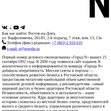
Как нас найти: Ростов-на-Дону,
ул. Варфоломеева, 261/81, 2-й подъезд, 7 этаж, ком. 13, 13а
Телефон (факс) редакции:
+7 (863) 2 910 610
e-mail: n@gorodn.ru
Первый номер делового еженедельника «Город N» вышел 25
сентября 1992 года. В 2000 году появился сайт издания. К
аналитичности и информированности команда «Города N»
добавила оперативность. Миссия газеты и портала —
способствовать развитию бизнеса в Ростовской области,
предоставляя читателям наибольший объем качественной
локальной деловой информации, а рекламодателям - самый
широкий доступ к бизнес-аудитории Ростовской области.
Независимость, объективность и актуальность – наши
основные ценности. Ядро аудитории за многолетнюю
историю сложилось из местной бизнес-элиты, представителей
малого и среднего бизнеса, управленцев различного ранга в
коммерческих компаниях и в органах власти.