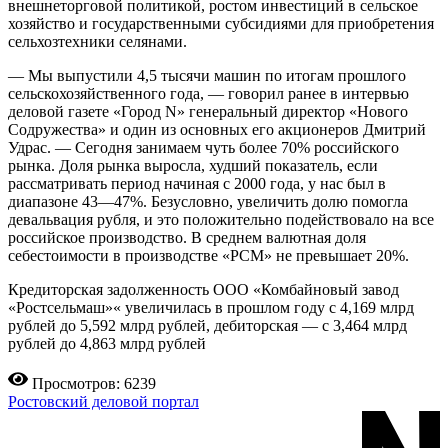
внешнеторговой политикой, ростом инвестиций в сельское
хозяйство и государственными субсидиями для приобретения
сельхозтехники селянами.
— Мы выпустили 4,5 тысячи машин по итогам прошлого
сельскохозяйственного года, — говорил ранее в интервью
деловой газете «Город N» генеральный директор «Нового
Содружества» и один из основных его акционеров Дмитрий
Удрас. — Сегодня занимаем чуть более 70% российского
рынка. Доля рынка выросла, худший показатель, если
рассматривать период начиная с 2000 года, у нас был в
диапазоне 43—47%. Безусловно, увеличить долю помогла
девальвация рубля, и это положительно подействовало на все
российское производство. В среднем валютная доля
себестоимости в производстве «РСМ» не превышает 20%.
Кредиторская задолженность ООО «Комбайновый завод
«Ростсельмаш»« увеличилась в прошлом году с 4,169 млрд
рублей до 5,592 млрд рублей, дебиторская — с 3,464 млрд
рублей до 4,863 млрд рублей
Просмотров: 6239
Ростовский деловой портал