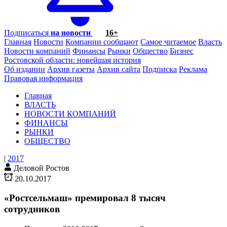
Подписаться
на новости
16+
Главная
Новости
Компании сообщают
Самое читаемое
Власть
Новости компаний
Финансы
Рынки
Общество
Бизнес
Ростовской области: новейшая история
Об издании
Архив газеты
Архив сайта
Подписка
Реклама
Правовая информация
Главная
ВЛАСТЬ
НОВОСТИ КОМПАНИЙ
ФИНАНСЫ
РЫНКИ
ОБЩЕСТВО
|
2017
Деловой Ростов
20.10.2017
«Ростсельмаш» премировал 8 тысяч
сотрудников