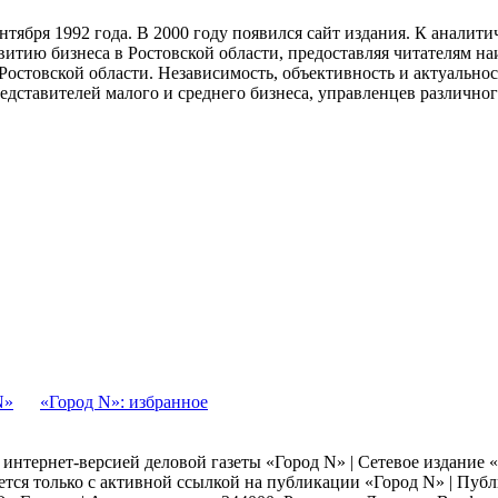
тября 1992 года. В 2000 году появился сайт издания. К анали
звитию бизнеса в Ростовской области, предоставляя читателям 
Ростовской области. Независимость, объективность и актуально
ставителей малого и среднего бизнеса, управленцев различного
N»
«Город N»: избранное
я интернет-версией деловой газеты «Город N» | Сетевое издание
ается только с активной ссылкой на публикации «Город N» | Пу