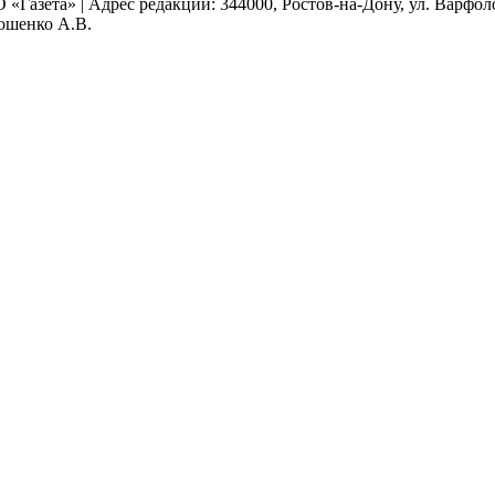
 «Газета» | Адрес редакции: 344000, Ростов-на-Дону, ул. Варфолом
мошенко А.В.