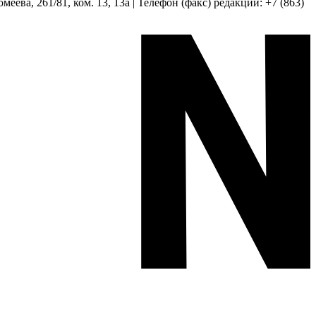
еева, 261/81, ком. 13, 13а | Телефон (факс) редакции: +7 (863)