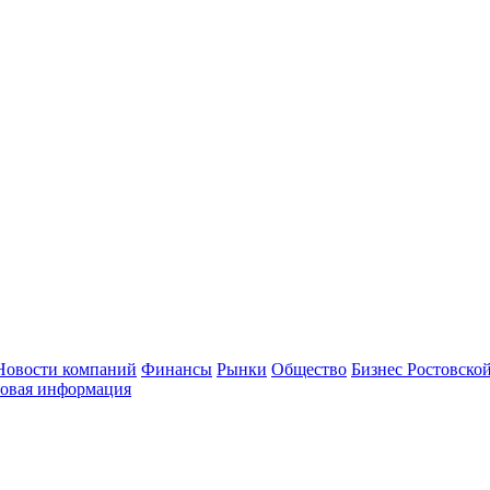
Новости компаний
Финансы
Рынки
Общество
Бизнес Ростовской
овая информация