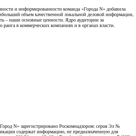
тичности и информированности команда «Города N» добавила
наибольший объем качественной локальной деловой информации,
сть – наши основные ценности. Ядро аудитории за
 ранга в коммерческих компаниях и в органах власти.
 «Город N» зарегистрировано Роскомнадзором: серuя Эл №
бликации содержат информацию, не предназначенную для