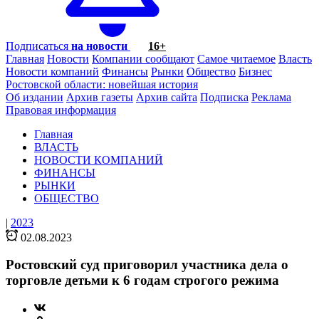
Подписаться
на новости
16+
Главная
Новости
Компании сообщают
Самое читаемое
Власть
Новости компаний
Финансы
Рынки
Общество
Бизнес
Ростовской области: новейшая история
Об издании
Архив газеты
Архив сайта
Подписка
Реклама
Правовая информация
Главная
ВЛАСТЬ
НОВОСТИ КОМПАНИЙ
ФИНАНСЫ
РЫНКИ
ОБЩЕСТВО
|
2023
02.08.2023
Ростовский суд приговорил участника дела о
торговле детьми к 6 годам строгого режима