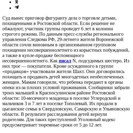
Суд вынес приговор фигуранту дела о торговле детьми,
похищенными в Ростовской области. Если решение не
обжалуют, участник группы проведет 6 лет в колонии
строгого режима. По данным пресс-службы регионального
управления Следкома РФ, 29-летнего жителя Воронежской
области сочли виновным в организованном групповом
похищении несовершеннолетнего из корыстных побуждений,
а также в купле-продаже беспомощного
несовершеннолетнего. Как
писал
N, подсудимых шестеро. Из
них трое — покупатели. Кроме осужденного в группе
«продавцов» участвовали жители Шахт. Они договорились
похищать и продавать детей многодетных необеспеченных
женщин. Мамам говорили, что ребенка передают в органы
опеки из-за плохих условий проживания. Сообщники забрали
троих малышей в Красносулинском районе Ростовской
области: 10-месячного младенца в поселке Углеродский и
мальчиков 3 и 7 лет в поселке Тополевый. Их продали в
цыганские семьи в Свердловскую, Самарскую и Ульяновскую
области. В результате расследования детей вернули
родителям. Для таких преступлений Уголовный кодекс
предусматривает тюремные сроки от 5 до 12 лет.