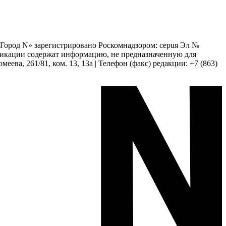
 «Город N» зарегистрировано Роскомнадзором: серuя Эл №
бликации содержат информацию, не предназначенную для
еева, 261/81, ком. 13, 13а | Телефон (факс) редакции: +7 (863)