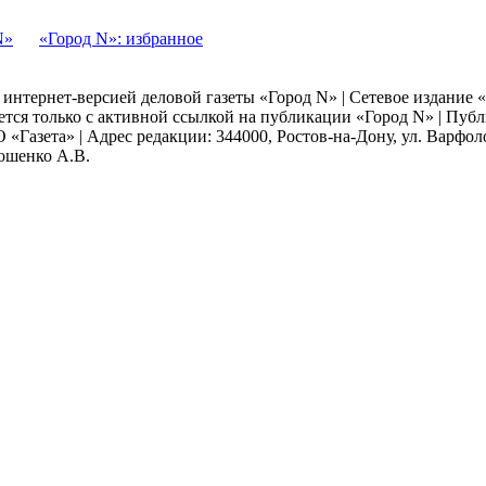
N»
«Город N»: избранное
я интернет-версией деловой газеты «Город N» | Сетевое издание
ается только с активной ссылкой на публикации «Город N» | Пу
 «Газета» | Адрес редакции: 344000, Ростов-на-Дону, ул. Варфолом
мошенко А.В.