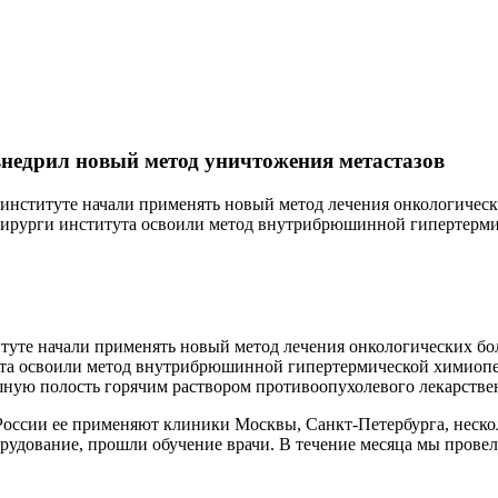
внедрил новый метод уничтожения метастазов
 институте начали применять новый метод лечения онкологичес
Хирурги института освоили метод внутрибрюшинной гипертерм
итуте начали применять новый метод лечения онкологических 
ута освоили метод внутрибрюшинной гипертермической химиопер
ую полость горячим раствором противоопухолевого лекарствен
России ее применяют клиники Москвы, Санкт-Петербурга, неско
рудование, прошли обучение врачи. В течение месяца мы прове