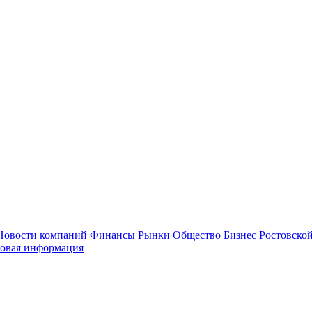
Новости компаний
Финансы
Рынки
Общество
Бизнес Ростовской
овая информация