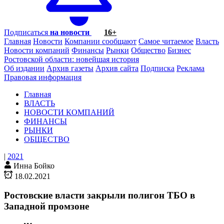
Подписаться
на новости
16+
Главная
Новости
Компании сообщают
Самое читаемое
Власть
Новости компаний
Финансы
Рынки
Общество
Бизнес
Ростовской области: новейшая история
Об издании
Архив газеты
Архив сайта
Подписка
Реклама
Правовая информация
Главная
ВЛАСТЬ
НОВОСТИ КОМПАНИЙ
ФИНАНСЫ
РЫНКИ
ОБЩЕСТВО
|
2021
Инна Бойко
18.02.2021
Ростовские власти закрыли полигон ТБО в
Западной промзоне