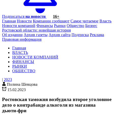
Подписаться
на новости
16+
Главная
Новости
Компании сообщают
Самое читаемое
Власть
Новости компаний
Финансы
Рынки
Общество
Бизнес
Ростовской области: новейшая история
Об издании
Архив газеты
Архив сайта
Подписка
Реклама
Правовая информация
Главная
ВЛАСТЬ
НОВОСТИ КОМПАНИЙ
ФИНАНСЫ
РЫНКИ
ОБЩЕСТВО
|
2023
Полина Шевцова
15.02.2023
Ростовская таможня возбудила второе уголовное
дело о контрабанде алкоголя из магазина
дьюти-фри