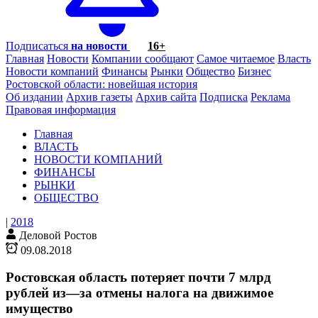
Подписаться
на новости
16+
Главная
Новости
Компании сообщают
Самое читаемое
Власть
Новости компаний
Финансы
Рынки
Общество
Бизнес
Ростовской области: новейшая история
Об издании
Архив газеты
Архив сайта
Подписка
Реклама
Правовая информация
Главная
ВЛАСТЬ
НОВОСТИ КОМПАНИЙ
ФИНАНСЫ
РЫНКИ
ОБЩЕСТВО
|
2018
Деловой Ростов
09.08.2018
Ростовская область потеряет почти 7 млрд
рублей из—за отмены налога на движимое
имущество