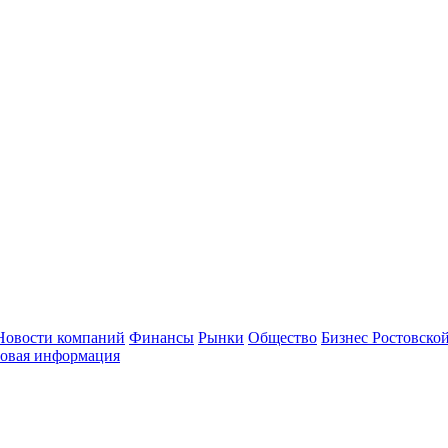
Новости компаний
Финансы
Рынки
Общество
Бизнес Ростовской
овая информация