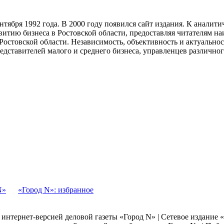
тября 1992 года. В 2000 году появился сайт издания. К анали
звитию бизнеса в Ростовской области, предоставляя читателям 
Ростовской области. Независимость, объективность и актуально
ставителей малого и среднего бизнеса, управленцев различного
N»
«Город N»: избранное
я интернет-версией деловой газеты «Город N» | Сетевое издание