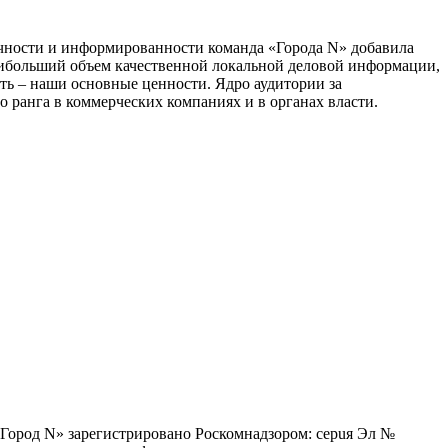
тичности и информированности команда «Города N» добавила
наибольший объем качественной локальной деловой информации,
сть – наши основные ценности. Ядро аудитории за
 ранга в коммерческих компаниях и в органах власти.
 «Город N» зарегистрировано Роскомнадзором: серuя Эл №