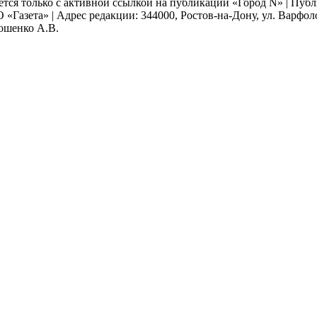
ается только с активной ссылкой на публикации «Город N» | Пу
 «Газета» | Адрес редакции: 344000, Ростов-на-Дону, ул. Варфолом
мошенко А.В.