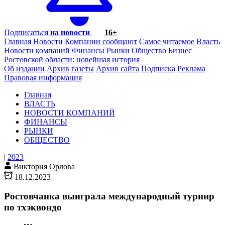
Подписаться
на новости
16+
Главная
Новости
Компании сообщают
Самое читаемое
Власть
Новости компаний
Финансы
Рынки
Общество
Бизнес
Ростовской области: новейшая история
Об издании
Архив газеты
Архив сайта
Подписка
Реклама
Правовая информация
Главная
ВЛАСТЬ
НОВОСТИ КОМПАНИЙ
ФИНАНСЫ
РЫНКИ
ОБЩЕСТВО
|
2023
Виктория Орлова
18.12.2023
Ростовчанка выиграла международный турнир
по тхэквондо