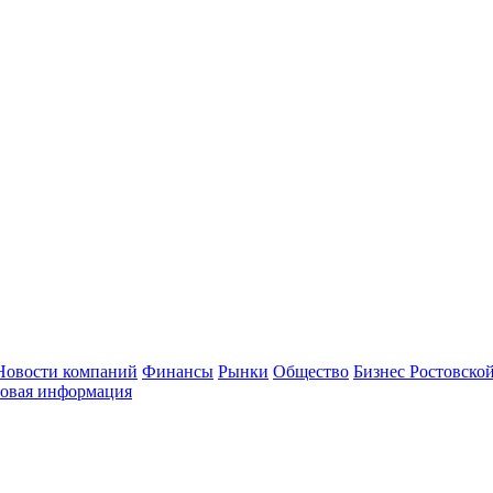
Новости компаний
Финансы
Рынки
Общество
Бизнес Ростовской
овая информация