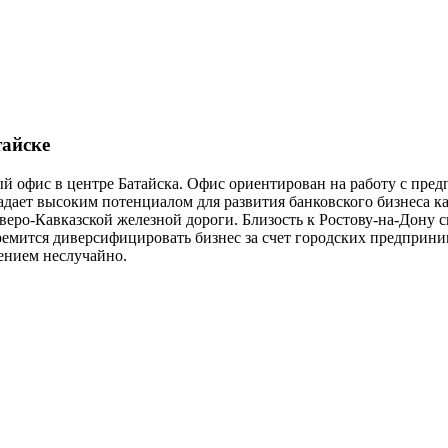
тайске
 офис в центре Батайска. Офис ориентирован на работу с предп
ладает высоким потенциалом для развития банковского бизнеса
еро-Кавказской железной дороги. Близость к Ростову-на-Дону с
тремится диверсифицировать бизнес за счет городских предприн
лением неслучайно.