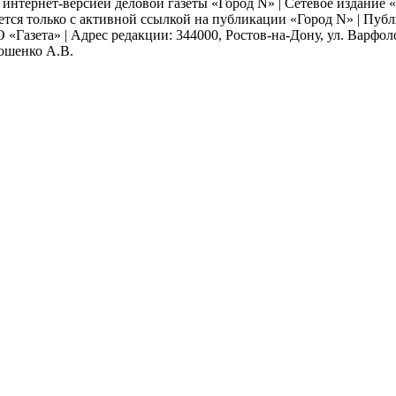
я интернет-версией деловой газеты «Город N» | Сетевое издание
ается только с активной ссылкой на публикации «Город N» | Пу
 «Газета» | Адрес редакции: 344000, Ростов-на-Дону, ул. Варфолом
мошенко А.В.