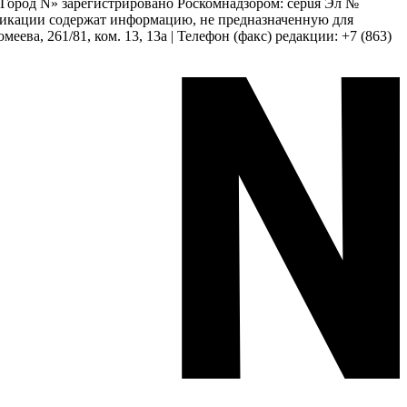
 «Город N» зарегистрировано Роскомнадзором: серuя Эл №
бликации содержат информацию, не предназначенную для
еева, 261/81, ком. 13, 13а | Телефон (факс) редакции: +7 (863)