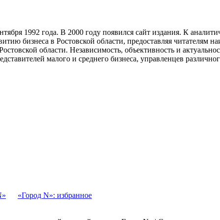
тября 1992 года. В 2000 году появился сайт издания. К анали
звитию бизнеса в Ростовской области, предоставляя читателям 
Ростовской области. Независимость, объективность и актуально
ставителей малого и среднего бизнеса, управленцев различного
N»
«Город N»: избранное