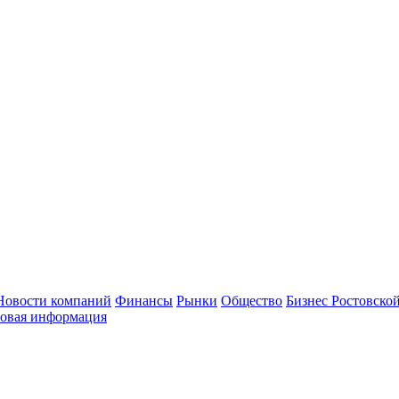
Новости компаний
Финансы
Рынки
Общество
Бизнес Ростовской
овая информация