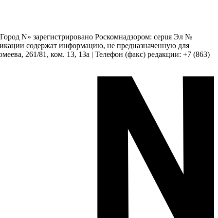
 «Город N» зарегистрировано Роскомнадзором: серuя Эл №
бликации содержат информацию, не предназначенную для
еева, 261/81, ком. 13, 13а | Телефон (факс) редакции: +7 (863)