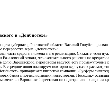
вского в «Донбиотехе»
порта губернатор Ростовской области Василий Голубев призвал
по переработке зерна «Донбиотех»:
льная часть средств вложена в его реализацию. Скажите, если 
н Рачаловский заявил, что окончательного решения по кредитов
ть долю Варшавского, переговоры ведутся, есть промежуточные р
я. В середине июня планируем повторно вернуться к рассмотрен
нбиотех» принадлежит кипрской компании «Русферм лимитед».
ворах банка с потенцияльными инвесторами. Поскольку оставш
омент г-н Варшавский арестован по подозрению в хищении кре