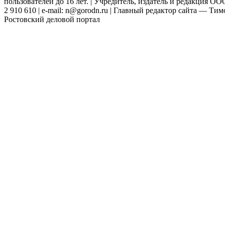
пользователей до 16 лет. | Учредитель, издатель и редакция ООО
2 910 610 | e-mail: n@gorodn.ru | Главный редактор сайта — Ти
Ростовский деловой портал