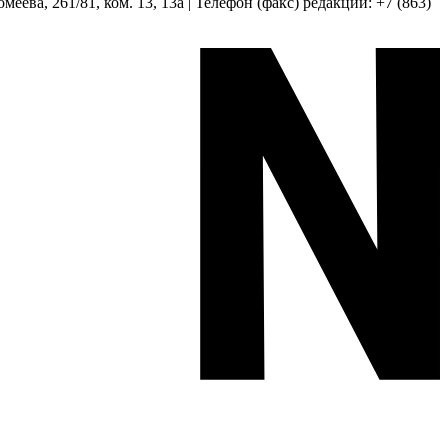
еева, 261/81, ком. 13, 13а | Телефон (факс) редакции: +7 (863)