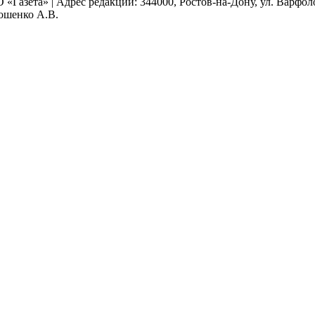
 «Газета» | Адрес редакции: 344000, Ростов-на-Дону, ул. Варфолом
мошенко А.В.