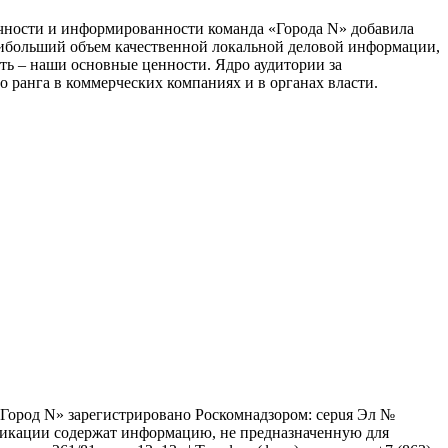
тичности и информированности команда «Города N» добавила
наибольший объем качественной локальной деловой информации,
сть – наши основные ценности. Ядро аудитории за
 ранга в коммерческих компаниях и в органах власти.
 «Город N» зарегистрировано Роскомнадзором: серuя Эл №
бликации содержат информацию, не предназначенную для