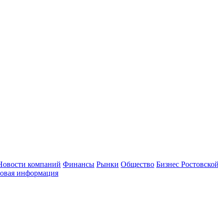
Новости компаний
Финансы
Рынки
Общество
Бизнес Ростовской
овая информация