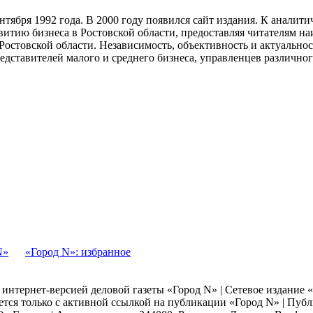
тября 1992 года. В 2000 году появился сайт издания. К анали
звитию бизнеса в Ростовской области, предоставляя читателям 
Ростовской области. Независимость, объективность и актуально
ставителей малого и среднего бизнеса, управленцев различного
N»
«Город N»: избранное
я интернет-версией деловой газеты «Город N» | Сетевое издание
ается только с активной ссылкой на публикации «Город N» | Пу