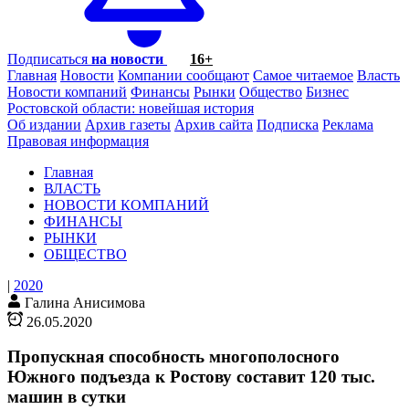
Подписаться
на новости
16+
Главная
Новости
Компании сообщают
Самое читаемое
Власть
Новости компаний
Финансы
Рынки
Общество
Бизнес
Ростовской области: новейшая история
Об издании
Архив газеты
Архив сайта
Подписка
Реклама
Правовая информация
Главная
ВЛАСТЬ
НОВОСТИ КОМПАНИЙ
ФИНАНСЫ
РЫНКИ
ОБЩЕСТВО
|
2020
Галина Анисимова
26.05.2020
Пропускная способность многополосного
Южного подъезда к Ростову составит 120 тыс.
машин в сутки