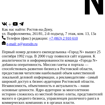
Как нас найти: Ростов-на-Дону,
ул. Варфоломеева, 261/81, 2-й подъезд, 7 этаж, ком. 13, 13а
Телефон (факс) редакции:
+7 (863) 2 910 610
e-mail: n@gorodn.ru
Первый номер делового еженедельника «Город N» вышел 25
сентября 1992 года. В 2000 году появился сайт издания. К
аналитичности и информированности команда «Города N»
добавила оперативность. Миссия газеты и портала —
способствовать развитию бизнеса в Ростовской области,
предоставляя читателям наибольший объем качественной
локальной деловой информации, а рекламодателям - самый
широкий доступ к бизнес-аудитории Ростовской области.
Независимость, объективность и актуальность – наши
основные ценности. Ядро аудитории за многолетнюю
историю сложилось из местной бизнес-элиты, представителей
малого и среднего бизнеса, управленцев различного ранга в
коммерческих компаниях и в органах власти.