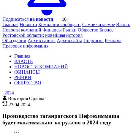
Подписаться
на новости
16+
Главная
Новости
Компании сообщают
Самое читаемое
Власть
Новости компаний
Финансы
Рынки
Общество
Бизнес
Ростовской области: новейшая история
Об издании
Архив газеты
Архив сайта
Подписка
Реклама
Правовая информация
Главная
ВЛАСТЬ
НОВОСТИ КОМПАНИЙ
ФИНАНСЫ
РЫНКИ
ОБЩЕСТВО
|
2024
Виктория Орлова
23.04.2024
Производство таганрогского Нефтехиммаша
будет максимально загружено в 2024 году