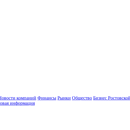
Новости компаний
Финансы
Рынки
Общество
Бизнес Ростовской
овая информация