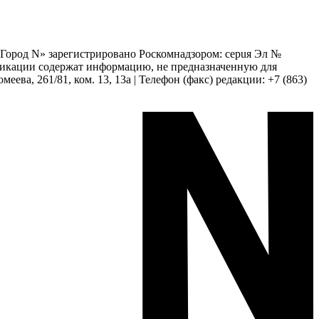
 «Город N» зарегистрировано Роскомнадзором: серuя Эл №
бликации содержат информацию, не предназначенную для
еева, 261/81, ком. 13, 13а | Телефон (факс) редакции: +7 (863)