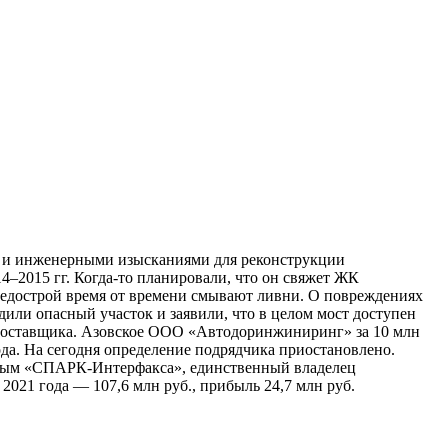
ей и инженерными изысканиями для реконструкции
4–2015 гг. Когда-то планировали, что он свяжет ЖК
Недострой время от времени смывают ливни. О повреждениях
или опасный участок и заявили, что в целом мост доступен
а поставщика. Азовское ООО «Автодоринжиниринг» за 10 млн
ода. На сегодня определение подрядчика приостановлено.
нным «СПАРК-Интерфакса», единственный владелец
021 года — 107,6 млн руб., прибыль 24,7 млн руб.