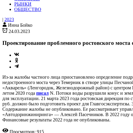
РЫНКИ
ОБЩЕСТВО
|
2023
Инна Бойко
24.03.2023
Проектирование проблемного ростовского моста 
Из-за жалобы частного лица приостановлено определение под
недостроенного моста через Темерник в створе улицы Песчаной
«Акварель» (Ленгородок, Железнодорожный район) с центром 
летом 2020 года
писал
N. Потоки воды разрушили конус и земля
для эксплуатации. 21 марта 2023 года ростовская дирекция п
руб. должно было подготовить проект для Главгосэкспертизы. З
Содержание жалобы не опубликовано. Ее рассматривает упра
«Автодоринжиниринга» — Алексей Пасечников. В 2022 году орг
Финансовые результаты 2022 года не опубликованы.
Просмотров: 915