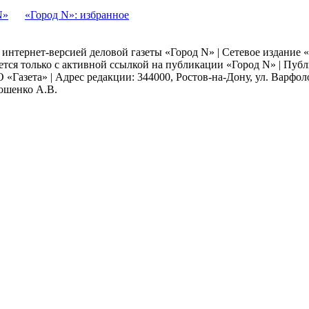
N»
«Город N»: избранное
я интернет-версией деловой газеты «Город N» | Сетевое издание
ается только с активной ссылкой на публикации «Город N» | Пу
 «Газета» | Адрес редакции: 344000, Ростов-на-Дону, ул. Варфолом
мошенко А.В.