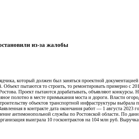
остановили из-за жалобы
рядчика, который должен был заняться проектной документаци
. Объект пытаются то строить, то ремонтировать примерно с 201
Ростова. Проект пытаются дорабатывать, объявляют конкурсы. 
ное полотно в месте примыкания моста и дороги. Власти огород
о строительству объектов транспортной инфраструктуры выбрал
аявленная в контракте дата окончания работ — 1 августа 2023 г
вление антимонопольной службы по Ростовской области. По да
анизация выиграла 10 госконтрактов на 104 млн руб. Выручка 2