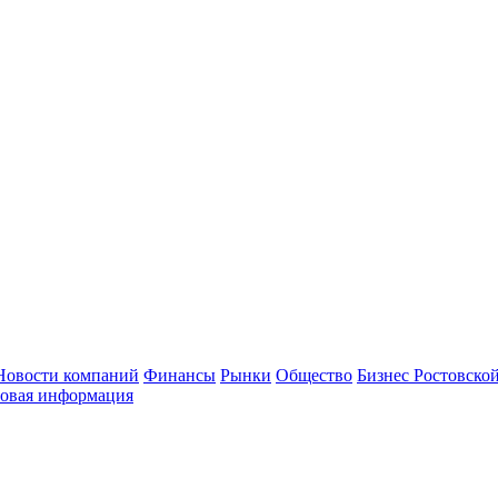
Новости компаний
Финансы
Рынки
Общество
Бизнес Ростовской
овая информация