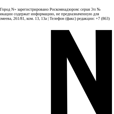
 «Город N» зарегистрировано Роскомнадзором: серuя Эл №
бликации содержат информацию, не предназначенную для
еева, 261/81, ком. 13, 13а | Телефон (факс) редакции: +7 (863)