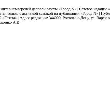
я интернет-версией деловой газеты «Город N» | Сетевое издание
ается только с активной ссылкой на публикации «Город N» | Пу
 «Газета» | Адрес редакции: 344000, Ростов-на-Дону, ул. Варфолом
мошенко А.В.