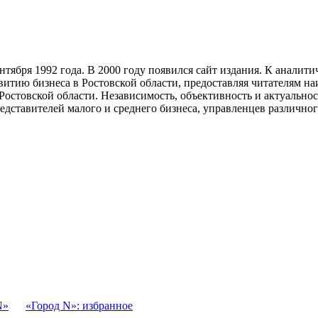
тября 1992 года. В 2000 году появился сайт издания. К анали
звитию бизнеса в Ростовской области, предоставляя читателям 
Ростовской области. Независимость, объективность и актуально
ставителей малого и среднего бизнеса, управленцев различного
N»
«Город N»: избранное