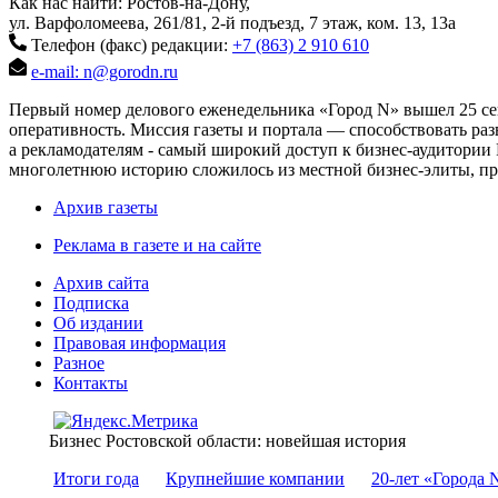
Как нас найти: Ростов-на-Дону,
ул. Варфоломеева, 261/81, 2-й подъезд, 7 этаж, ком. 13, 13а
Телефон (факс) редакции:
+7 (863) 2 910 610
e-mail: n@gorodn.ru
Первый номер делового еженедельника «Город N» вышел 25 сен
оперативность. Миссия газеты и портала — способствовать ра
а рекламодателям - самый широкий доступ к бизнес-аудитории 
многолетнюю историю сложилось из местной бизнес-элиты, пред
Архив газеты
Реклама в газете и на сайте
Архив сайта
Подписка
Об издании
Правовая информация
Разное
Контакты
Бизнес Ростовской области: новейшая история
Итоги года
Крупнейшие компании
20-лет «Города 