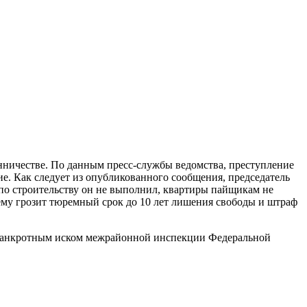
нничестве. По данным пресс-службы ведомства, преступление
е. Как следует из опубликованного сообщения, председатель
 по строительству он не выполнил, квартиры пайщикам не
, ему грозит тюремный срок до 10 лет лишения свободы и штраф
с банкротным иском межрайонной инспекции Федеральной