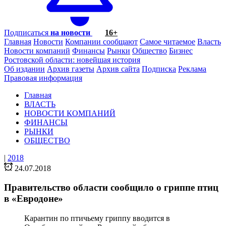
Подписаться
на новости
16+
Главная
Новости
Компании сообщают
Самое читаемое
Власть
Новости компаний
Финансы
Рынки
Общество
Бизнес
Ростовской области: новейшая история
Об издании
Архив газеты
Архив сайта
Подписка
Реклама
Правовая информация
Главная
ВЛАСТЬ
НОВОСТИ КОМПАНИЙ
ФИНАНСЫ
РЫНКИ
ОБЩЕСТВО
|
2018
24.07.2018
Правительство области сообщило о гриппе птиц
в «Евродоне»
Карантин по птичьему гриппу вводится в