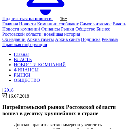
Подписаться
на новости
16+
Главная
Новости
Компании сообщают
Самое читаемое
Власть
Новости компаний
Финансы
Рынки
Общество
Бизнес
Ростовской области: новейшая история
Об издании
Архив газеты
Архив сайта
Подписка
Реклама
Правовая информация
Главная
ВЛАСТЬ
НОВОСТИ КОМПАНИЙ
ФИНАНСЫ
РЫНКИ
ОБЩЕСТВО
|
2018
16.07.2018
Потребительский рынок Ростовской области
вошел в десятку крупнейших в стране
Донское правительство намерено увеличить