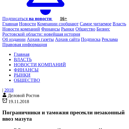
Подписаться
на новости
16+
Главная
Новости
Компании сообщают
Самое читаемое
Власть
Новости компаний
Финансы
Рынки
Общество
Бизнес
Ростовской области: новейшая история
Об издании
Архив газеты
Архив сайта
Подписка
Реклама
Правовая информация
Главная
ВЛАСТЬ
НОВОСТИ КОМПАНИЙ
ФИНАНСЫ
РЫНКИ
ОБЩЕСТВО
|
2018
Деловой Ростов
19.11.2018
Пограничники и таможня пресекли незаконный
ввоз мазута