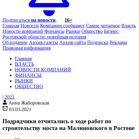
Подписаться
на новости
16+
Главная
Новости
Компании сообщают
Самое читаемое
Власть
Новости компаний
Финансы
Рынки
Общество
Бизнес
Ростовской области: новейшая история
Об издании
Архив газеты
Архив сайта
Подписка
Реклама
Правовая информация
Главная
ВЛАСТЬ
НОВОСТИ КОМПАНИЙ
ФИНАНСЫ
РЫНКИ
ОБЩЕСТВО
|
2021
Анна Жаборовская
03.03.2021
Подрядчики отчитались о ходе работ по
строительству моста на Малиновского в Ростове