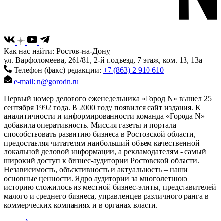
Как нас найти: Ростов-на-Дону,
ул. Варфоломеева, 261/81, 2-й подъезд, 7 этаж, ком. 13, 13а
Телефон (факс) редакции:
+7 (863) 2 910 610
e-mail: n@gorodn.ru
Первый номер делового еженедельника «Город N» вышел 25
сентября 1992 года. В 2000 году появился сайт издания. К
аналитичности и информированности команда «Города N»
добавила оперативность. Миссия газеты и портала —
способствовать развитию бизнеса в Ростовской области,
предоставляя читателям наибольший объем качественной
локальной деловой информации, а рекламодателям - самый
широкий доступ к бизнес-аудитории Ростовской области.
Независимость, объективность и актуальность – наши
основные ценности. Ядро аудитории за многолетнюю
историю сложилось из местной бизнес-элиты, представителей
малого и среднего бизнеса, управленцев различного ранга в
коммерческих компаниях и в органах власти.