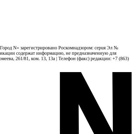
 «Город N» зарегистрировано Роскомнадзором: серuя Эл №
бликации содержат информацию, не предназначенную для
еева, 261/81, ком. 13, 13а | Телефон (факс) редакции: +7 (863)