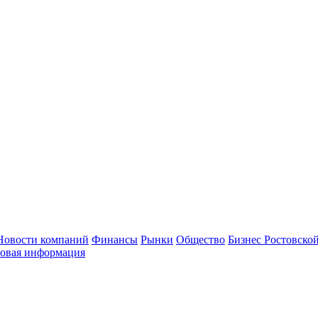
Новости компаний
Финансы
Рынки
Общество
Бизнес Ростовской
овая информация