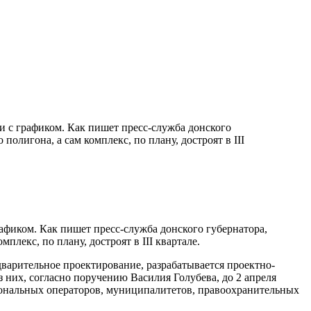
с графиком. Как пишет пресс-служба донского
олигона, а сам комплекс, по плану, достроят в III
иком. Как пишет пресс-служба донского губернатора,
лекс, по плану, достроят в III квартале.
дварительное проектирование, разрабатывается проектно-
з них, согласно поручению Василия Голубева, до 2 апреля
иональных операторов, муниципалитетов, правоохранительных