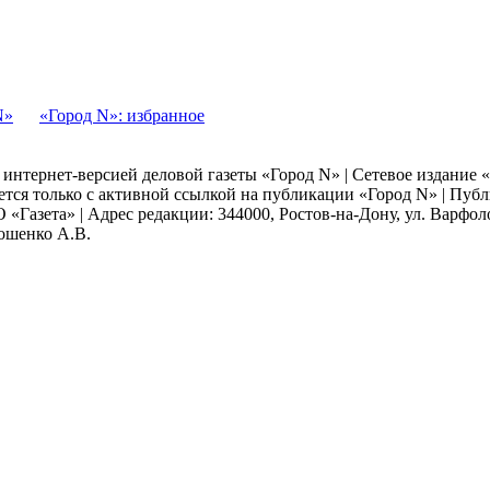
N»
«Город N»: избранное
я интернет-версией деловой газеты «Город N» | Сетевое издание
ается только с активной ссылкой на публикации «Город N» | Пу
 «Газета» | Адрес редакции: 344000, Ростов-на-Дону, ул. Варфолом
мошенко А.В.