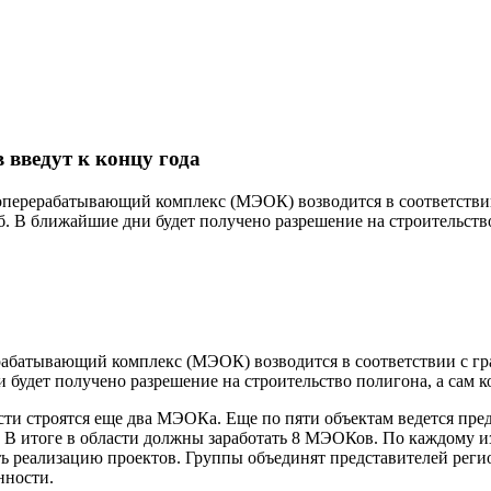
 введут к концу года
ерерабатывающий комплекс (МЭОК) возводится в соответствии 
 В ближайшие дни будет получено разрешение на строительство п
атывающий комплекс (МЭОК) возводится в соответствии с граф
удет получено разрешение на строительство полигона, а сам комп
сти строятся еще два МЭОКа. Еще по пяти объектам ведется пре
у. В итоге в области должны заработать 8 МЭОКов. По каждому и
ть реализацию проектов. Группы объединят представителей рег
нности.