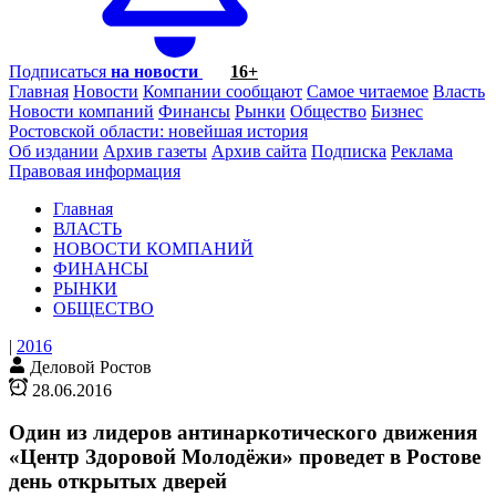
Подписаться
на новости
16+
Главная
Новости
Компании сообщают
Самое читаемое
Власть
Новости компаний
Финансы
Рынки
Общество
Бизнес
Ростовской области: новейшая история
Об издании
Архив газеты
Архив сайта
Подписка
Реклама
Правовая информация
Главная
ВЛАСТЬ
НОВОСТИ КОМПАНИЙ
ФИНАНСЫ
РЫНКИ
ОБЩЕСТВО
|
2016
Деловой Ростов
28.06.2016
Один из лидеров антинаркотического движения
«Центр Здоровой Молодёжи» проведет в Ростове
день открытых дверей