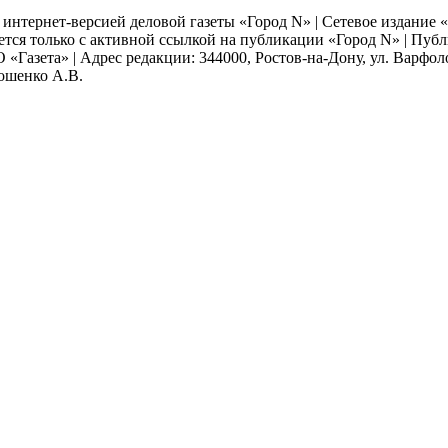
я интернет-версией деловой газеты «Город N» | Сетевое издание
ается только с активной ссылкой на публикации «Город N» | Пу
 «Газета» | Адрес редакции: 344000, Ростов-на-Дону, ул. Варфолом
мошенко А.В.