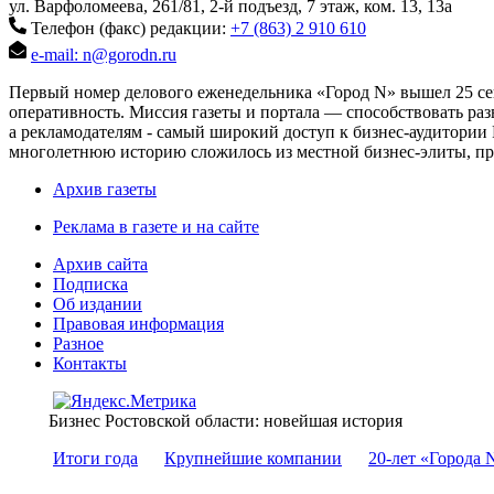
ул. Варфоломеева, 261/81, 2-й подъезд, 7 этаж, ком. 13, 13а
Телефон (факс) редакции:
+7 (863) 2 910 610
e-mail: n@gorodn.ru
Первый номер делового еженедельника «Город N» вышел 25 сен
оперативность. Миссия газеты и портала — способствовать ра
а рекламодателям - самый широкий доступ к бизнес-аудитории 
многолетнюю историю сложилось из местной бизнес-элиты, пред
Архив газеты
Реклама в газете и на сайте
Архив сайта
Подписка
Об издании
Правовая информация
Разное
Контакты
Бизнес Ростовской области: новейшая история
Итоги года
Крупнейшие компании
20-лет «Города 