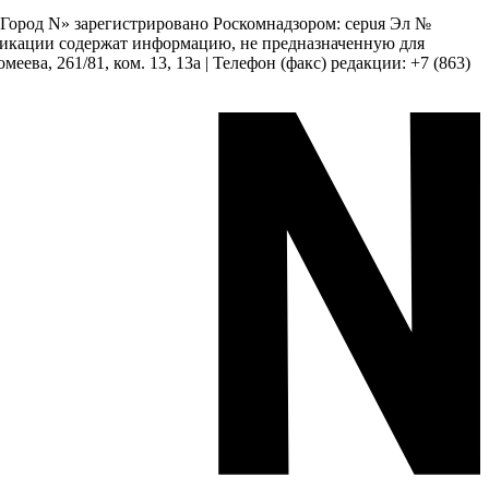
 «Город N» зарегистрировано Роскомнадзором: серuя Эл №
бликации содержат информацию, не предназначенную для
еева, 261/81, ком. 13, 13а | Телефон (факс) редакции: +7 (863)