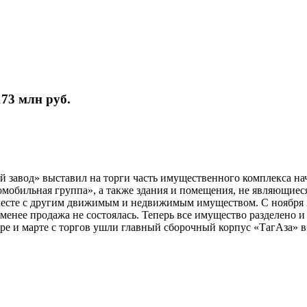
73 млн руб.
вод» выставил на торги часть имущественного комплекса нача
мобильная группа», а также здания и помещения, не являющиес
месте с другим движимым и недвижимым имуществом. С ноября 20
не менее продажа не состоялась. Теперь все имущество разделено 
аре и марте с торгов ушли главный сборочный корпус «ТагАза» вме