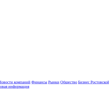
Новости компаний
Финансы
Рынки
Общество
Бизнес Ростовской
овая информация