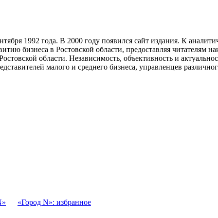
тября 1992 года. В 2000 году появился сайт издания. К анали
звитию бизнеса в Ростовской области, предоставляя читателям 
Ростовской области. Независимость, объективность и актуально
ставителей малого и среднего бизнеса, управленцев различного
N»
«Город N»: избранное