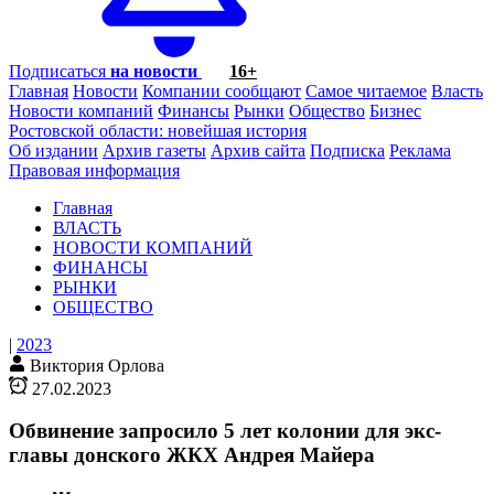
Подписаться
на новости
16+
Главная
Новости
Компании сообщают
Самое читаемое
Власть
Новости компаний
Финансы
Рынки
Общество
Бизнес
Ростовской области: новейшая история
Об издании
Архив газеты
Архив сайта
Подписка
Реклама
Правовая информация
Главная
ВЛАСТЬ
НОВОСТИ КОМПАНИЙ
ФИНАНСЫ
РЫНКИ
ОБЩЕСТВО
|
2023
Виктория Орлова
27.02.2023
Обвинение запросило 5 лет колонии для экс-
главы донского ЖКХ Андрея Майера