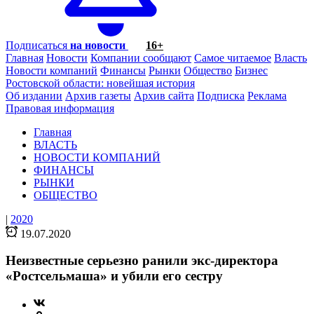
Подписаться
на новости
16+
Главная
Новости
Компании сообщают
Самое читаемое
Власть
Новости компаний
Финансы
Рынки
Общество
Бизнес
Ростовской области: новейшая история
Об издании
Архив газеты
Архив сайта
Подписка
Реклама
Правовая информация
Главная
ВЛАСТЬ
НОВОСТИ КОМПАНИЙ
ФИНАНСЫ
РЫНКИ
ОБЩЕСТВО
|
2020
19.07.2020
Неизвестные серьезно ранили экс-директора
«Ростсельмаша» и убили его сестру