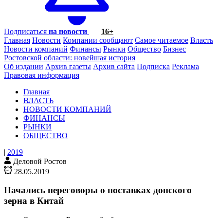
Подписаться
на новости
16+
Главная
Новости
Компании сообщают
Самое читаемое
Власть
Новости компаний
Финансы
Рынки
Общество
Бизнес
Ростовской области: новейшая история
Об издании
Архив газеты
Архив сайта
Подписка
Реклама
Правовая информация
Главная
ВЛАСТЬ
НОВОСТИ КОМПАНИЙ
ФИНАНСЫ
РЫНКИ
ОБЩЕСТВО
|
2019
Деловой Ростов
28.05.2019
Начались переговоры о поставках донского
зерна в Китай