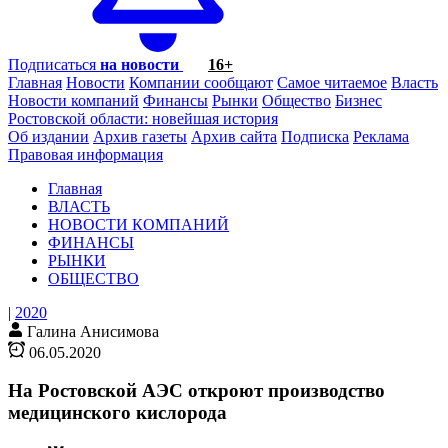
Подписаться
на новости
16+
Главная
Новости
Компании сообщают
Самое читаемое
Власть
Новости компаний
Финансы
Рынки
Общество
Бизнес
Ростовской области: новейшая история
Об издании
Архив газеты
Архив сайта
Подписка
Реклама
Правовая информация
Главная
ВЛАСТЬ
НОВОСТИ КОМПАНИЙ
ФИНАНСЫ
РЫНКИ
ОБЩЕСТВО
|
2020
Галина Анисимова
06.05.2020
На Ростовской АЭС откроют производство
медицинского кислорода