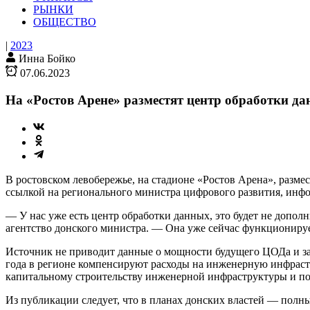
РЫНКИ
ОБЩЕСТВО
|
2023
Инна Бойко
07.06.2023
На «Ростов Арене» разместят центр обработки д
В ростовском левобережье, на стадионе «Ростов Арена», разм
ссылкой на регионального министра цифрового развития, инф
— У нас уже есть центр обработки данных, это будет не допол
агентство донского министра. — Она уже сейчас функционируе
Источник не приводит данные о мощности будущего ЦОДа и затра
года в регионе компенсируют расходы на инженерную инфрастр
капитальному строительству инженерной инфраструктуры и п
Из публикации следует, что в планах донских властей — полны