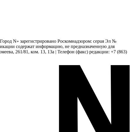
 «Город N» зарегистрировано Роскомнадзором: серuя Эл №
бликации содержат информацию, не предназначенную для
еева, 261/81, ком. 13, 13а | Телефон (факс) редакции: +7 (863)