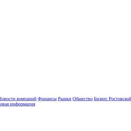
Новости компаний
Финансы
Рынки
Общество
Бизнес Ростовской
овая информация