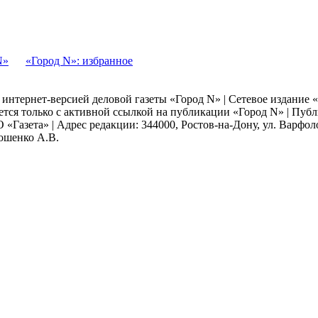
N»
«Город N»: избранное
я интернет-версией деловой газеты «Город N» | Сетевое издание
ается только с активной ссылкой на публикации «Город N» | Пу
 «Газета» | Адрес редакции: 344000, Ростов-на-Дону, ул. Варфолом
мошенко А.В.