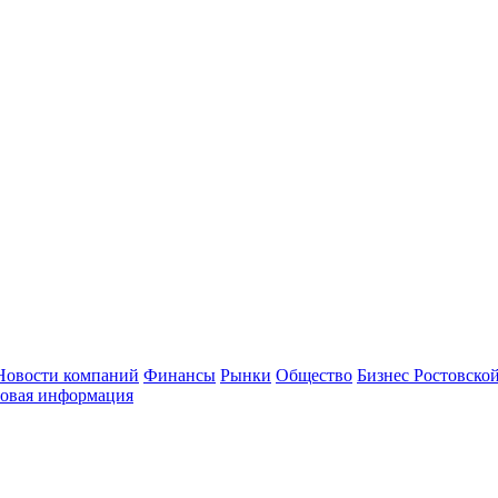
Новости компаний
Финансы
Рынки
Общество
Бизнес Ростовской
овая информация