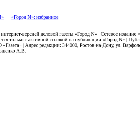
N»
«Город N»: избранное
я интернет-версией деловой газеты «Город N» | Сетевое издание
ается только с активной ссылкой на публикации «Город N» | Пу
 «Газета» | Адрес редакции: 344000, Ростов-на-Дону, ул. Варфолом
мошенко А.В.