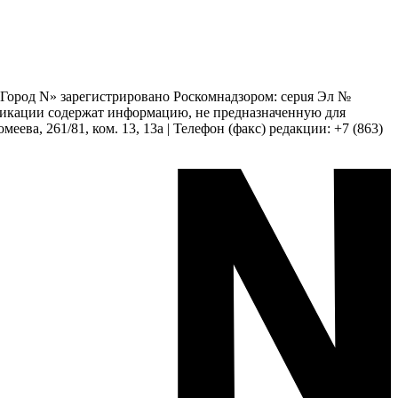
 «Город N» зарегистрировано Роскомнадзором: серuя Эл №
бликации содержат информацию, не предназначенную для
еева, 261/81, ком. 13, 13а | Телефон (факс) редакции: +7 (863)