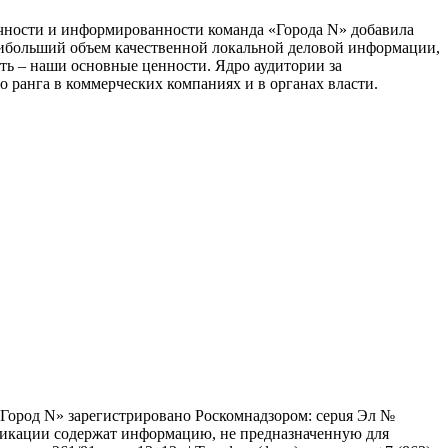
тичности и информированности команда «Города N» добавила
наибольший объем качественной локальной деловой информации,
сть – наши основные ценности. Ядро аудитории за
 ранга в коммерческих компаниях и в органах власти.
 «Город N» зарегистрировано Роскомнадзором: серuя Эл №
бликации содержат информацию, не предназначенную для