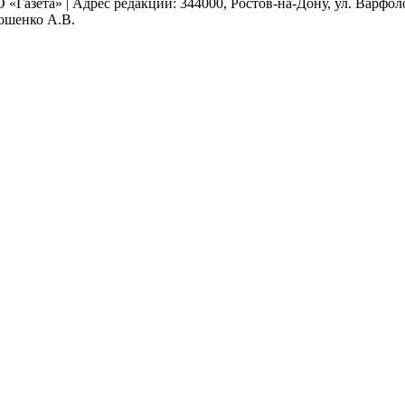
 «Газета» | Адрес редакции: 344000, Ростов-на-Дону, ул. Варфолом
мошенко А.В.