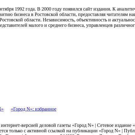
тября 1992 года. В 2000 году появился сайт издания. К анали
звитию бизнеса в Ростовской области, предоставляя читателям 
Ростовской области. Независимость, объективность и актуально
ставителей малого и среднего бизнеса, управленцев различного
N»
«Город N»: избранное
я интернет-версией деловой газеты «Город N» | Сетевое издание
ается только с активной ссылкой на публикации «Город N» | Пу