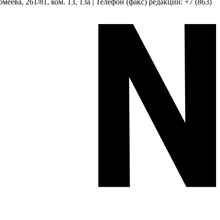
еева, 261/81, ком. 13, 13а | Телефон (факс) редакции: +7 (863)