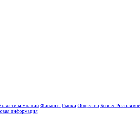
Новости компаний
Финансы
Рынки
Общество
Бизнес Ростовской
овая информация