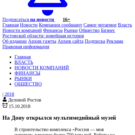
Подписаться
на новости
16+
Главная
Новости
Компании сообщают
Самое читаемое
Власть
Новости компаний
Финансы
Рынки
Общество
Бизнес
Ростовской области: новейшая история
Об издании
Архив газеты
Архив сайта
Подписка
Реклама
Правовая информация
Главная
ВЛАСТЬ
НОВОСТИ КОМПАНИЙ
ФИНАНСЫ
РЫНКИ
ОБЩЕСТВО
|
2018
Деловой Ростов
15.10.2018
На Дону открылся мультимедийный музей
В строительство комплекса «Россия — моя
история» вложено более 750 млн руб. Работы на