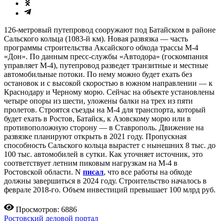
126-метровый путепровод сооружают под Батайском в районе
Сальского кольца (1083-й км). Новая развязка — часть
программы строительства Аксайского обхода трассы М-4
«Дон». По данным пресс-службы «Автодора» (госкомпания
управляет М-4), путепровод разведет транзитные и местные
автомобильные потоки. По нему можно будет ехать без
остановок и с высокой скоростью в южном направлении — к
Краснодару и Черному морю. Сейчас на объекте установлены
четыре опоры из шести, уложены балки на трех из пяти
пролетов. Строятся съезды на М-4 для транспорта, который
будет ехать в Ростов, Батайск, к Азовскому морю или в
противоположную сторону — в Ставрополь. Движение на
развязке планируют открыть в 2021 году. Пропускная
способность Сальского кольца вырастет с нынешних 8 тыс. до
100 тыс. автомобилей в сутки. Как уточняет источник, это
соответствует летним пиковым нагрузкам на М-4 в
Ростовской области. N
писал
, что все работы на обходе
должны завершиться в 2024 году. Строительство началось в
феврале 2018-го. Объем инвестиций превышает 100 млрд руб.
Просмотров: 6886
Ростовский деловой портал