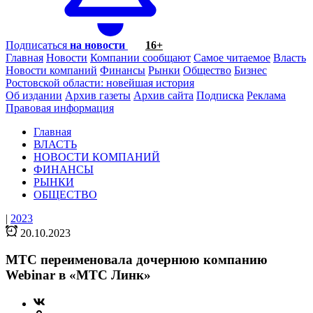
Подписаться
на новости
16+
Главная
Новости
Компании сообщают
Самое читаемое
Власть
Новости компаний
Финансы
Рынки
Общество
Бизнес
Ростовской области: новейшая история
Об издании
Архив газеты
Архив сайта
Подписка
Реклама
Правовая информация
Главная
ВЛАСТЬ
НОВОСТИ КОМПАНИЙ
ФИНАНСЫ
РЫНКИ
ОБЩЕСТВО
|
2023
20.10.2023
МТС переименовала дочернюю компанию
Webinar в «МТС Линк»