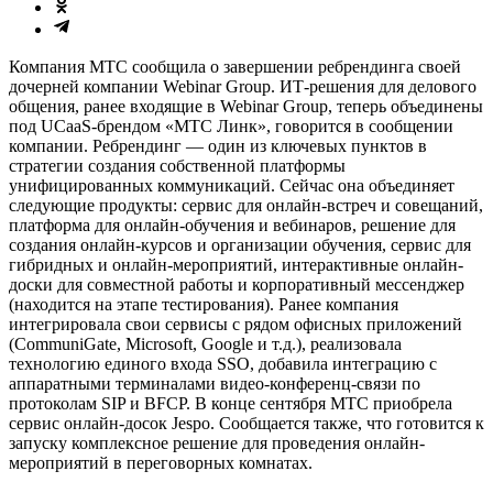
Компания МТС сообщила о завершении ребрендинга своей
дочерней компании Webinar Group. ИТ-решения для делового
общения, ранее входящие в Webinar Group, теперь объединены
под UCaaS-брендом «МТС Линк», говорится в сообщении
компании. Ребрендинг — один из ключевых пунктов в
стратегии создания собственной платформы
унифицированных коммуникаций. Сейчас она объединяет
следующие продукты: сервис для онлайн-встреч и совещаний,
платформа для онлайн-обучения и вебинаров, решение для
создания онлайн-курсов и организации обучения, сервис для
гибридных и онлайн-мероприятий, интерактивные онлайн-
доски для совместной работы и корпоративный мессенджер
(находится на этапе тестирования). Ранее компания
интегрировала свои сервисы с рядом офисных приложений
(CommuniGate, Microsoft, Google и т.д.), реализовала
технологию единого входа SSO, добавила интеграцию с
аппаратными терминалами видео-конференц-связи по
протоколам SIP и BFCP. В конце сентября МТС приобрела
сервис онлайн-досок Jespo. Сообщается также, что готовится к
запуску комплексное решение для проведения онлайн-
мероприятий в переговорных комнатах.