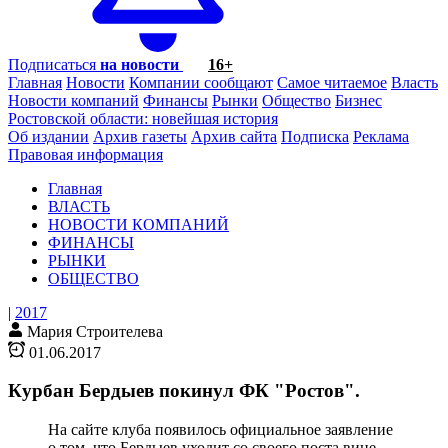
Подписаться
на новости
16+
Главная
Новости
Компании сообщают
Самое читаемое
Власть
Новости компаний
Финансы
Рынки
Общество
Бизнес
Ростовской области: новейшая история
Об издании
Архив газеты
Архив сайта
Подписка
Реклама
Правовая информация
Главная
ВЛАСТЬ
НОВОСТИ КОМПАНИЙ
ФИНАНСЫ
РЫНКИ
ОБЩЕСТВО
|
2017
Мария Строителева
01.06.2017
Курбан Бердыев покинул ФК "Ростов".
На сайте клуба появилось официальное заявление
о том, что Бердыев уходит со своего поста вице-