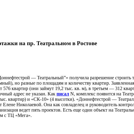
тажки на пр. Театральном в Ростове
ннефтестрой — Театральный”» получила разрешение строить три
мный), но разные по площадям и количеству квартир. Заявленная
т 576 квартир (они займут 19,2 тыс. кв. м), в третьем — 312 квар
Точный адрес не указан. Как
писал
N, комплекс появится на Театр
тыс. квартир) и «СК-10» (4 высотки). «Доннефтестрой — Театрал
Елене Николаевой. Она как совладелец и руководитель контро
низация ведет пять проектов. Есть еще один объект на Театрал
м с ТЦ «Мега».