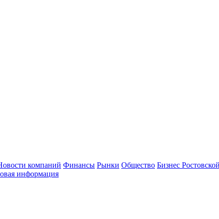
Новости компаний
Финансы
Рынки
Общество
Бизнес Ростовской
овая информация