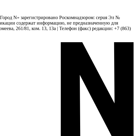
 «Город N» зарегистрировано Роскомнадзором: серuя Эл №
бликации содержат информацию, не предназначенную для
еева, 261/81, ком. 13, 13а | Телефон (факс) редакции: +7 (863)