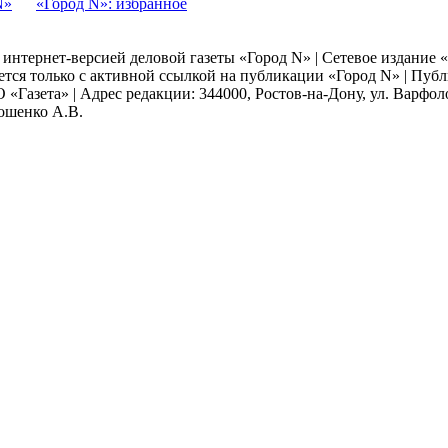
N»
«Город N»: избранное
я интернет-версией деловой газеты «Город N» | Сетевое издание
ается только с активной ссылкой на публикации «Город N» | Пу
 «Газета» | Адрес редакции: 344000, Ростов-на-Дону, ул. Варфолом
мошенко А.В.