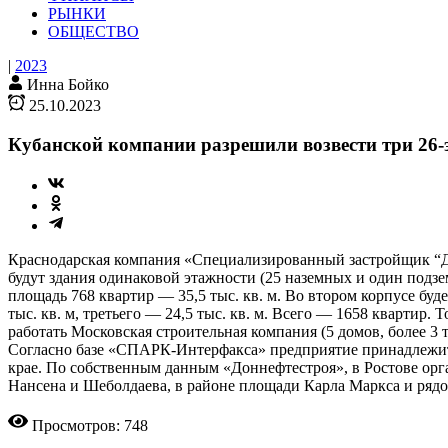
РЫНКИ
ОБЩЕСТВО
|
2023
Инна Бойко
25.10.2023
Кубанской компании разрешили возвести три 26-э
Краснодарская компания «Специализированный застройщик “До
будут здания одинаковой этажности (25 наземных и один подзе
площадь 768 квартир — 35,5 тыс. кв. м. Во втором корпусе буде
тыс. кв. м, третьего — 24,5 тыс. кв. м. Всего — 1658 квартир. 
работать Московская строительная компания (5 домов, более 3 
Согласно базе «СПАРК-Интерфакса» предприятие принадлежит 
крае. По собственным данным «Доннефтестроя», в Ростове орга
Нансена и Шеболдаева, в районе площади Карла Маркса и рядо
Просмотров: 748