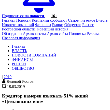
Подписаться
на новости
16+
Главная
Новости
Компании сообщают
Самое читаемое
Власть
Новости компаний
Финансы
Рынки
Общество
Бизнес
Ростовской области: новейшая история
Об издании
Архив газеты
Архив сайта
Подписка
Реклама
Правовая информация
Главная
ВЛАСТЬ
НОВОСТИ КОМПАНИЙ
ФИНАНСЫ
РЫНКИ
ОБЩЕСТВО
|
2019
Деловой Ростов
19.03.2019
Кредитор намерен взыскать 51% акций
«Цимлянских вин»