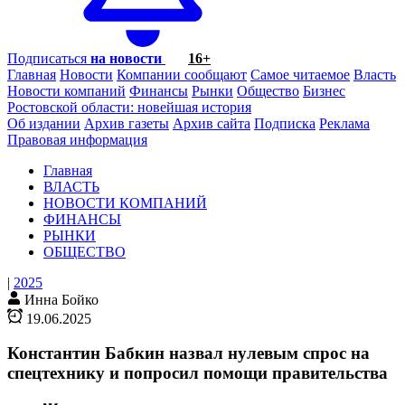
Подписаться
на новости
16+
Главная
Новости
Компании сообщают
Самое читаемое
Власть
Новости компаний
Финансы
Рынки
Общество
Бизнес
Ростовской области: новейшая история
Об издании
Архив газеты
Архив сайта
Подписка
Реклама
Правовая информация
Главная
ВЛАСТЬ
НОВОСТИ КОМПАНИЙ
ФИНАНСЫ
РЫНКИ
ОБЩЕСТВО
|
2025
Инна Бойко
19.06.2025
Константин Бабкин назвал нулевым спрос на
спецтехнику и попросил помощи правительства