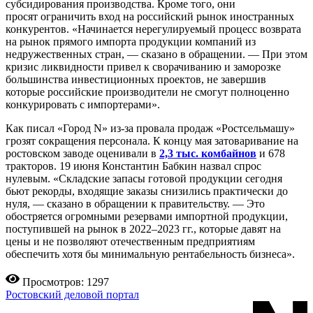
субсидирования производства. Кроме того, они
просят ограничить вход на российский рынок иностранных
конкурентов. «Начинается нерегулируемый процесс возврата
на рынок прямого импорта продукции компаний из
недружественных стран, — сказано в обращении. — При этом
кризис ликвидности привел к сворачиванию и заморозке
большинства инвестиционных проектов, не завершив
которые российские производители не смогут полноценно
конкурировать с импортерами».
Как писал «Город N» из-за провала продаж «Ростсельмашу»
грозят сокращения персонала. К концу мая затоваривание на
ростовском заводе оценивали в
2,3 тыс. комбайнов
и 678
тракторов. 19 июня Константин Бабкин назвал спрос
нулевым. «Складские запасы готовой продукции сегодня
бьют рекорды, входящие заказы снизились практически до
нуля, — сказано в обращении к правительству. — Это
обостряется огромными резервами импортной продукции,
поступившей на рынок в 2022–2023 гг., которые давят на
цены и не позволяют отечественным предприятиям
обеспечить хотя бы минимальную рентабельность бизнеса».
Просмотров: 1297
Ростовский деловой портал