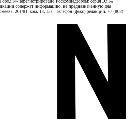
 «Город N» зарегистрировано Роскомнадзором: серuя Эл №
бликации содержат информацию, не предназначенную для
еева, 261/81, ком. 13, 13а | Телефон (факс) редакции: +7 (863)