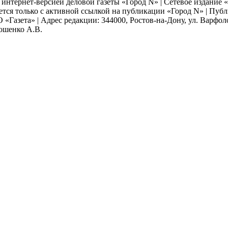
я интернет-версией деловой газеты «Город N» | Сетевое издание
ается только с активной ссылкой на публикации «Город N» | Пу
 «Газета» | Адрес редакции: 344000, Ростов-на-Дону, ул. Варфолом
мошенко А.В.