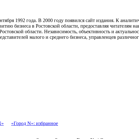
тября 1992 года. В 2000 году появился сайт издания. К анали
звитию бизнеса в Ростовской области, предоставляя читателям 
Ростовской области. Независимость, объективность и актуально
ставителей малого и среднего бизнеса, управленцев различного
N»
«Город N»: избранное