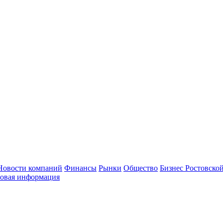
Новости компаний
Финансы
Рынки
Общество
Бизнес Ростовской
овая информация