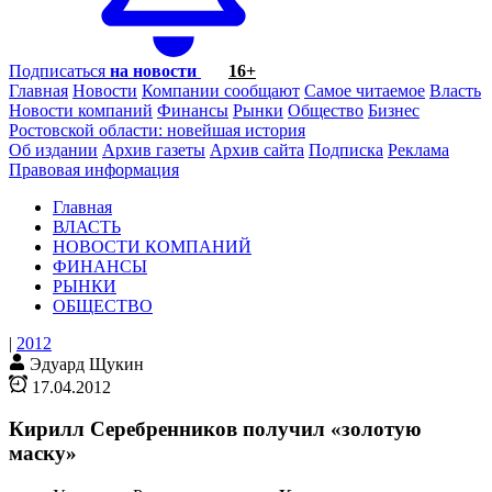
Подписаться
на новости
16+
Главная
Новости
Компании сообщают
Самое читаемое
Власть
Новости компаний
Финансы
Рынки
Общество
Бизнес
Ростовской области: новейшая история
Об издании
Архив газеты
Архив сайта
Подписка
Реклама
Правовая информация
Главная
ВЛАСТЬ
НОВОСТИ КОМПАНИЙ
ФИНАНСЫ
РЫНКИ
ОБЩЕСТВО
|
2012
Эдуард Щукин
17.04.2012
Кирилл Серебренников получил «золотую
маску»