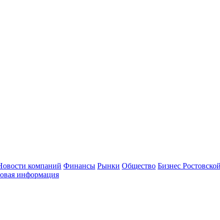
Новости компаний
Финансы
Рынки
Общество
Бизнес Ростовской
овая информация