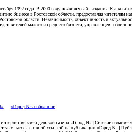
тября 1992 года. В 2000 году появился сайт издания. К анали
звитию бизнеса в Ростовской области, предоставляя читателям 
Ростовской области. Независимость, объективность и актуально
ставителей малого и среднего бизнеса, управленцев различного
N»
«Город N»: избранное
я интернет-версией деловой газеты «Город N» | Сетевое издание
ается только с активной ссылкой на публикации «Город N» | Пу