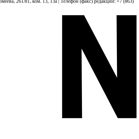
еева, 261/81, ком. 13, 13а | Телефон (факс) редакции: +7 (863)