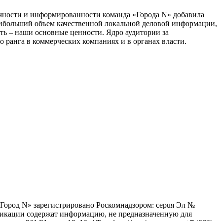
тичности и информированности команда «Города N» добавила
наибольший объем качественной локальной деловой информации,
сть – наши основные ценности. Ядро аудитории за
 ранга в коммерческих компаниях и в органах власти.
 «Город N» зарегистрировано Роскомнадзором: серuя Эл №
бликации содержат информацию, не предназначенную для