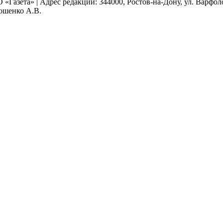
 «Газета» | Адрес редакции: 344000, Ростов-на-Дону, ул. Варфолом
мошенко А.В.