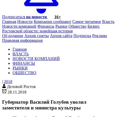
Подписаться
на новости
16+
Главная
Новости
Компании сообщают
Самое читаемое
Власть
Новости компаний
Финансы
Рынки
Общество
Бизнес
Ростовской области: новейшая история
Об издании
Архив газеты
Архив сайта
Подписка
Реклама
Правовая информация
Главная
ВЛАСТЬ
НОВОСТИ КОМПАНИЙ
ФИНАНСЫ
РЫНКИ
ОБЩЕСТВО
|
2018
Деловой Ростов
28.11.2018
Губернатор Василий Голубев уволил
заместителя и министра культуры