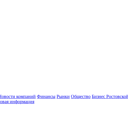
Новости компаний
Финансы
Рынки
Общество
Бизнес Ростовской
овая информация