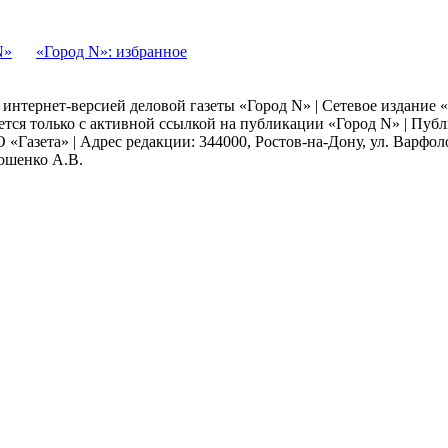
N»
«Город N»: избранное
я интернет-версией деловой газеты «Город N» | Сетевое издание
ается только с активной ссылкой на публикации «Город N» | Пу
 «Газета» | Адрес редакции: 344000, Ростов-на-Дону, ул. Варфолом
мошенко А.В.