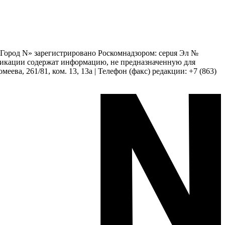
 «Город N» зарегистрировано Роскомнадзором: серuя Эл №
бликации содержат информацию, не предназначенную для
еева, 261/81, ком. 13, 13а | Телефон (факс) редакции: +7 (863)